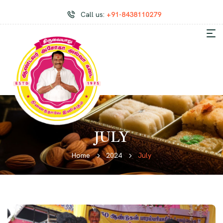
Call us:
+91-8438110279
JULY
Home
2024
July