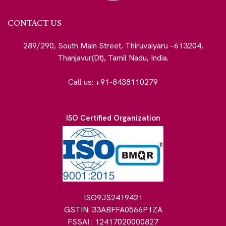
CONTACT US
289/290, South Main Street, Thiruvaiyaru –613204,
Thanjavur(Dt), Tamil Nadu, India.
Call us: +91-8438110279
ISO Certified Organization
ISO9JS2419421
GSTIN: 33ABFFA0566P1ZA
FSSAI : 12417020000827